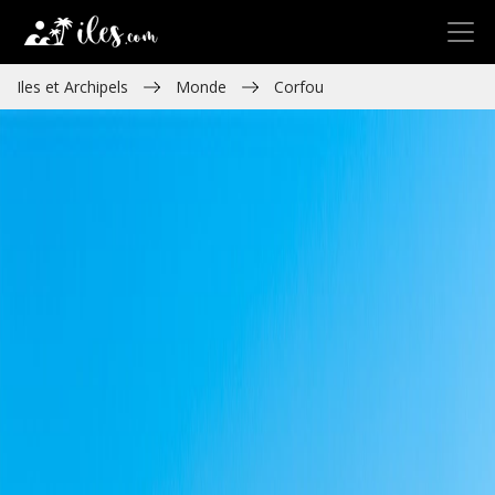
Iles et Archipels
Monde
Corfou