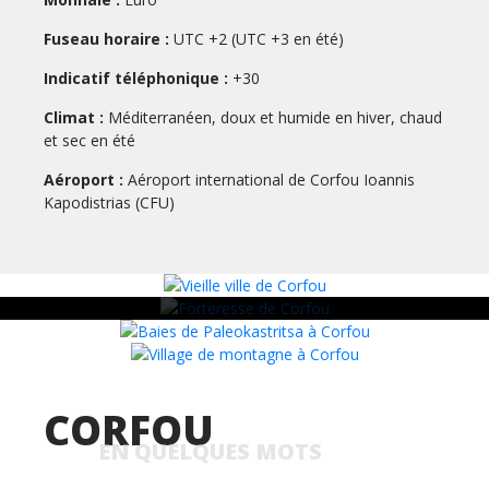
Information :
Fuseau horaire :
UTC +2 (UTC +3 en été)
La vieille ville de Corfou, avec ses ruelles
Indicatif téléphonique :
+30
étroites, ses arcades, ses forteresses
Climat :
vénitiennes et ses façades pastel, est inscrite au
Méditerranéen, doux et humide en hiver, chaud
et sec en été
patrimoine mondial de l’UNESCO. Elle témoigne
de plusieurs siècles de domination vénitienne,
Aéroport :
Aéroport international de Corfou Ioannis
française et britannique, avant le rattachement
Kapodistrias (CFU)
de l’île à la Grèce au XIXe siècle.
CORFOU
EN QUELQUES MOTS