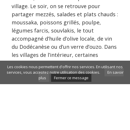
village. Le soir, on se retrouve pour
partager mezzés, salades et plats chauds :
moussaka, poissons grillés, poulpe,
légumes farcis, souvlakis, le tout
accompagné d’huile d’olive locale, de vin
du Dodécanèse ou d’un verre d’ouzo. Dans
les villages de l’intérieur, certaines
tavernes servent une cuisine plus
Les cookies nous permettent d'offrir nos services. En utilisant nos
traditionnelle, à base de viande mijotée,
services, vous acceptez notre utilisation des cookies.
En savoir
plus
Fermer ce message
de fromages locaux et de produits de
saison. La pâtisserie n’est pas en reste,
avec baklavas, gâteaux au miel, yaourt
grec et fruits frais.
Pour le voyageur, l’ambiance est
globalement détendue et conviviale,