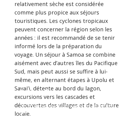
relativement sèche est considérée
comme plus propice aux séjours
touristiques. Les cyclones tropicaux
peuvent concerner la région selon les
années : il est recommandé de se tenir
informé lors de la préparation du
voyage. Un séjour à Samoa se combine
aisément avec d’autres îles du Pacifique
Sud, mais peut aussi se suffire à lui-
même, en alternant étapes à Upolu et
Savai’i, détente au bord du lagon,
Information :
excursions vers les cascades et
Le pays de Samoa occupe la partie occidentale
découvertes des villages et de la culture
de l’archipel samoan, principalement autour des
îles de Savai’i et d’Upolu. La partie orientale
locale.
forme un territoire distinct, les Samoa
américaines, administré par les États-Unis.