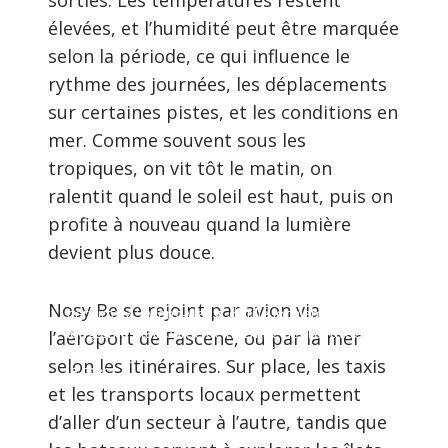
élevées, et l’humidité peut être marquée
selon la période, ce qui influence le
rythme des journées, les déplacements
sur certaines pistes, et les conditions en
mer. Comme souvent sous les
tropiques, on vit tôt le matin, on
ralentit quand le soleil est haut, puis on
profite à nouveau quand la lumière
devient plus douce.
Information :
Nosy Be est parfois surnommée « l’île aux
Nosy Be se rejoint par avion via
parfums » : l’ylang-ylang, distillé localement, a
longtemps fait partie de l’identité de l’île, avec
l’aéroport de Fascene, ou par la mer
les épices, les marchés et une vie tournée vers
selon les itinéraires. Sur place, les taxis
la mer.
et les transports locaux permettent
d’aller d’un secteur à l’autre, tandis que