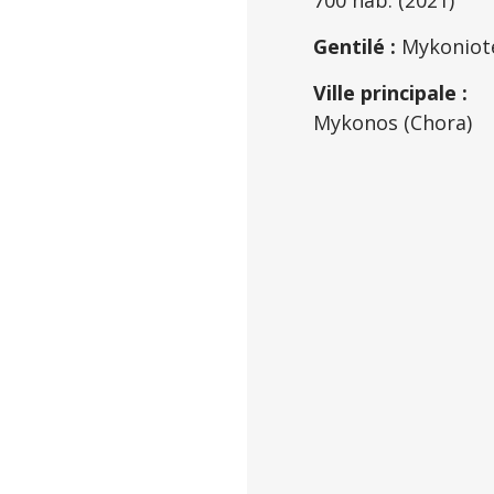
700 hab. (2021)
Gentilé :
Mykoniot
Ville principale :
Mykonos (Chora)