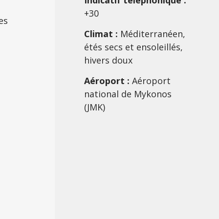
Indicatif téléphonique :
+30
es
Climat :
Méditerranéen,
étés secs et ensoleillés,
hivers doux
Aéroport :
Aéroport
national de Mykonos
(JMK)