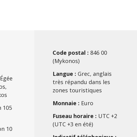
Code postal :
846 00
(Mykonos)
Langue :
Grec, anglais
Égée
très répandu dans les
os,
zones touristiques
xos
Monnaie :
Euro
n 105
Fuseau horaire :
UTC +2
(UTC +3 en été)
on 10