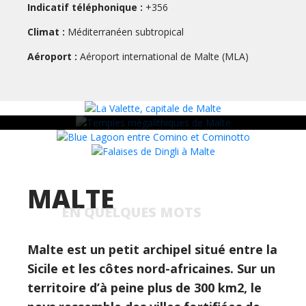
Indicatif téléphonique :
+356
Les temples mégalithiques de Malte et Gozo,
Climat :
comme Ħaġar Qim, Mnajdra ou Ġgantija,
Méditerranéen subtropical
comptent parmi les plus anciens monuments en
Aéroport :
Aéroport international de Malte (MLA)
pierre du monde, antérieurs aux pyramides
d’Égypte.
MALTE
EN QUELQUES MOTS
Malte est un petit archipel situé entre la
Sicile et les côtes nord-africaines. Sur un
territoire d’à peine plus de 300 km2, le