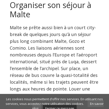
Organiser son séjour à
Malte
Malte se prête aussi bien à un court city-
break de quelques jours qu’à un séjour
plus long combinant Malte, Gozo et
Comino. Les liaisons aériennes sont
nombreuses depuis l’Europe et l’aéroport
international, situé près de Luqa, dessert
l’ensemble de l’archipel. Sur place, un
réseau de bus couvre la quasi-totalité des
localités, même si les trajets peuvent être
longs aux heures de pointe. Louer une
voiture ou un scooter permet de gagner
Les cookies nous permettent d'offrir nos services. En utilisant nos
en liberté, en gardant en tête la conduite
services, vous acceptez notre utilisation des cookies.
En savoir
plus
Fermer ce message