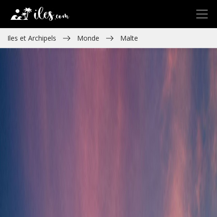
Iles et Archipels
Monde
Malte