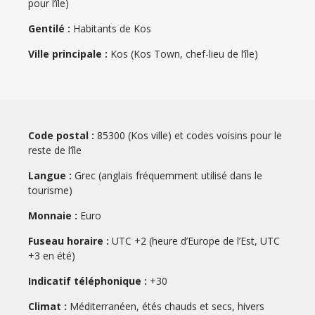
pour l’île)
Gentilé :
Habitants de Kos
Ville principale :
Kos (Kos Town, chef-lieu de l’île)
Code postal :
85300 (Kos ville) et codes voisins pour le
reste de l’île
Langue :
Grec (anglais fréquemment utilisé dans le
tourisme)
Monnaie :
Euro
Information :
Fuseau horaire :
UTC +2 (heure d’Europe de l’Est, UTC
Kos appartient au Dodécanèse et se situe à
+3 en été)
proximité immédiate de la côte turque, ce qui
Indicatif téléphonique :
+30
en fait un point de passage entre Grèce et Asie
Mineure. L’île est surtout connue pour son lien
Climat :
Méditerranéen, étés chauds et secs, hivers
avec Hippocrate, souvent considéré comme le «