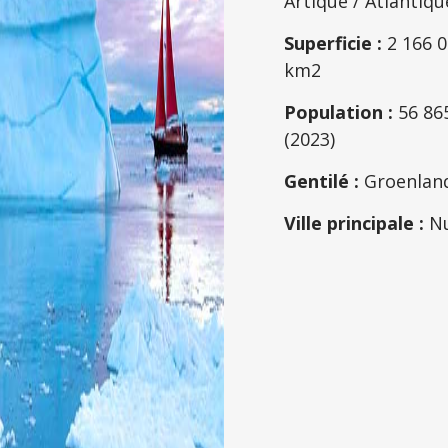
Artique / Atlantiqu
Superficie :
2 166 
km2
Population :
56 86
(2023)
Gentilé :
Groenlan
Ville principale :
N