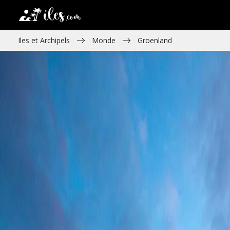
Iles et Archipels
Monde
Groenland