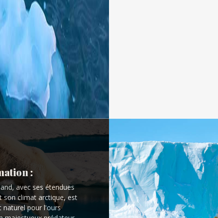
ation :
land, avec ses étendues
t son climat arctique, est
t naturel pour l'ours
un majestueux prédateur