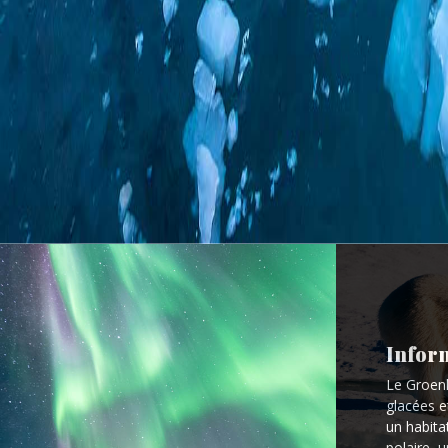
Inform
Le Groen
glacées e
un habita
polaire, 