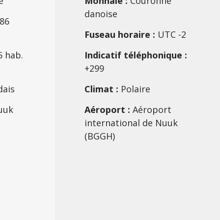
e
Monnaie :
Couronne
danoise
086
Fuseau horaire :
UTC -2
5 hab.
Indicatif téléphonique :
+299
dais
Climat :
Polaire
uuk
Aéroport :
Aéroport
international de Nuuk
(BGGH)