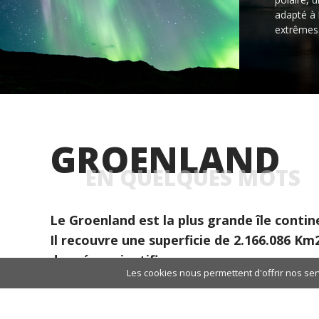
adapté à 
extrêmes
GROENLAND
EN QUELQUES MOTS
Le Groenland est la plus grande île conti
Il recouvre une superficie de 2.166.086 Km
données scientifiques avance que sous sa s
Les cookies nous permettent d'offrir nos serv
est en fait décomposé en trois îles, regro
plus hauts reliefs. Quoiqu'il en soit, c'est