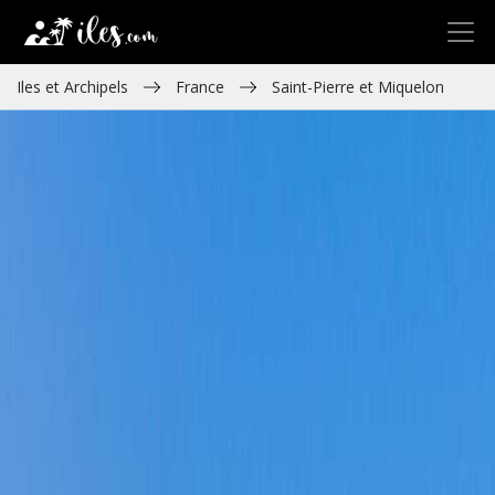
Iles et Archipels
France
Saint-Pierre et Miquelon