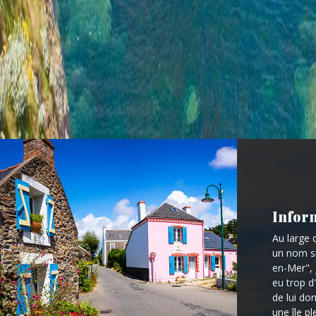
Inform
Au large 
un nom si
en-Mer", 
eu trop 
de lui do
une île p