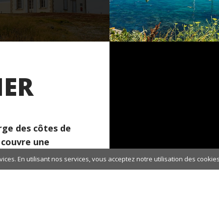
MER
arge des côtes de
 couvre une
a troisième île de
ices. En utilisant nos services, vous acceptez notre utilisation des cookies
us de 5 300
population
380 000 visiteurs
mois d'août. Elle