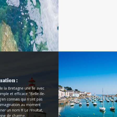
ation :
de la Bretagne une île avec
mple et efficace "Belle-Ile-
j'en connais qui n'ont pas
d'imagination au moment
nner un nom !!! Le résultat,
leine de charme.